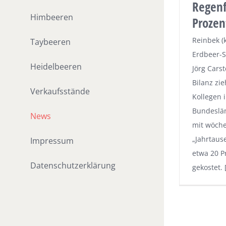
Regenf
Himbeeren
Prozen
Reinbek (k
Taybeeren
Erdbeer-S
Heidelbeeren
Jörg Cars
Bilanz zie
Verkaufsstände
Kollegen 
Bundeslän
News
mit wöche
„Jahrtaus
Impressum
etwa 20 P
Datenschutzerklärung
gekostet.