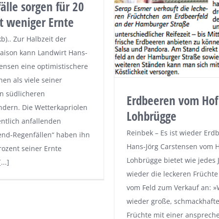
älle sorgen für 20
t weniger Ernte
b).. Zur Halbzeit der
aison kann Landwirt Hans-
tensen eine optimistischere
hen als viele seiner
in südlicheren
Erdbeeren vom Hof
dern. Die Wetterkapriolen
Lohbrügge
ntlich anfallenden
Reinbek – Es ist wieder Erdb
end-Regenfällen“ haben ihn
Hans-Jörg Carstensen vom 
rozent seiner Ernte
Lohbrügge bietet wie jedes 
[...]
wieder die leckeren Früchte
vom Feld zum Verkauf an: »
wieder große, schmackhafte
Früchte mit einer ansprec